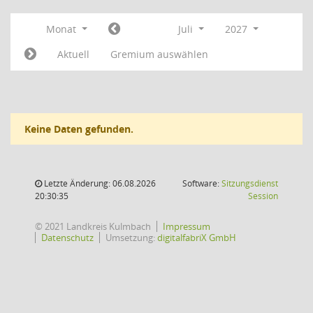
Monat
Juli
2027
Aktuell
Gremium auswählen
Keine Daten gefunden.
Letzte Änderung: 06.08.2026
Software:
Sitzungsdienst
(Wird in
20:30:35
Session
© 2021 Landkreis Kulmbach
Impressum
Datenschutz
Umsetzung:
digitalfabriX GmbH