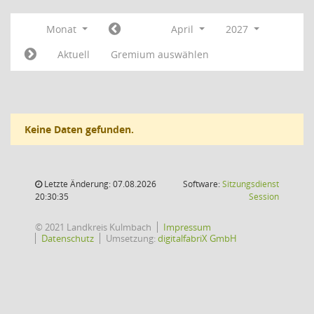
Monat
April
2027
Aktuell
Gremium auswählen
Keine Daten gefunden.
Letzte Änderung: 07.08.2026
Software:
Sitzungsdienst
(Wird in
20:30:35
Session
© 2021 Landkreis Kulmbach
Impressum
Datenschutz
Umsetzung:
digitalfabriX GmbH