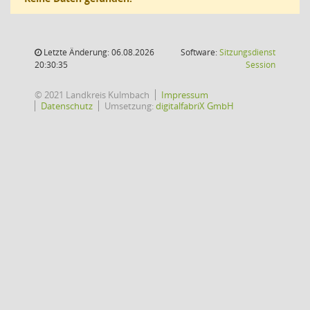
Letzte Änderung: 06.08.2026
Software:
Sitzungsdienst
(Wird in
20:30:35
Session
© 2021 Landkreis Kulmbach
Impressum
Datenschutz
Umsetzung:
digitalfabriX GmbH