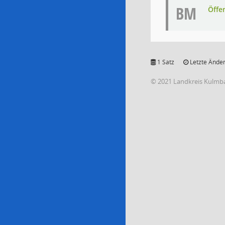
BM
Öffe
1 Satz
Letzte Änder
© 2021 Landkreis Kulmb