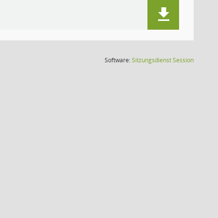
(Wird in
Software:
Sitzungsdienst
Session