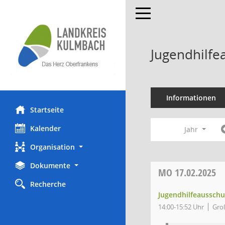
Toggle navigation
Jugendhilfe
Informationen
Startseite
Kalender
Jahr
Organisation
Dokumente
MO
17.02.2025
Recherche
Jugendhilfeausschu
14:00-15:52 Uhr
Gro