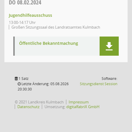
DO
08.02.2024
Jugendhilfeausschuss
13:00-14:17 Uhr
Großen Sitzungssaal des Landratsamtes Kulmbach
Öffentliche Bekanntmachung
1 Satz
Software:
(Wird in
Letzte Änderung: 05.08.2026
Sitzungsdienst
Session
20:30:30
© 2021 Landkreis Kulmbach
Impressum
Datenschutz
Umsetzung:
digitalfabriX GmbH