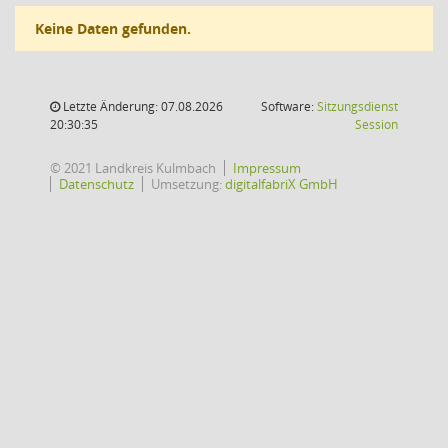
Keine Daten gefunden.
Letzte Änderung: 07.08.2026
Software:
Sitzungsdienst
(Wird in
20:30:35
Session
© 2021 Landkreis Kulmbach
Impressum
Datenschutz
Umsetzung:
digitalfabriX GmbH