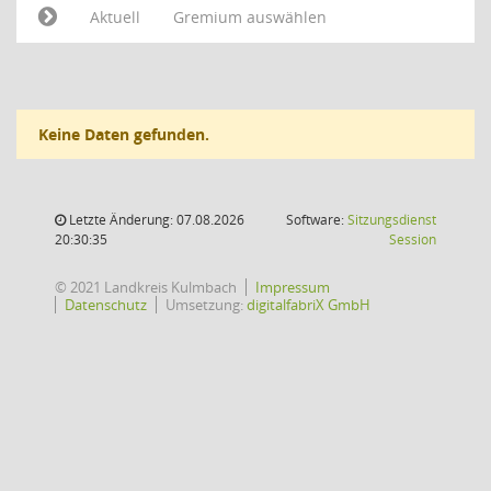
Aktuell
Gremium auswählen
Keine Daten gefunden.
Letzte Änderung: 07.08.2026
Software:
Sitzungsdienst
(Wird in
20:30:35
Session
© 2021 Landkreis Kulmbach
Impressum
Datenschutz
Umsetzung:
digitalfabriX GmbH