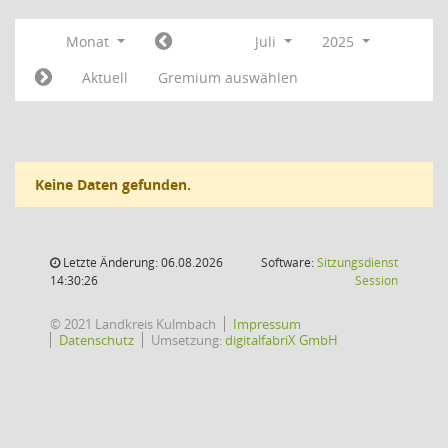
Monat
Juli
2025
Aktuell
Gremium auswählen
Keine Daten gefunden.
Letzte Änderung: 06.08.2026
Software:
Sitzungsdienst
(Wird in
14:30:26
Session
© 2021 Landkreis Kulmbach
Impressum
Datenschutz
Umsetzung:
digitalfabriX GmbH