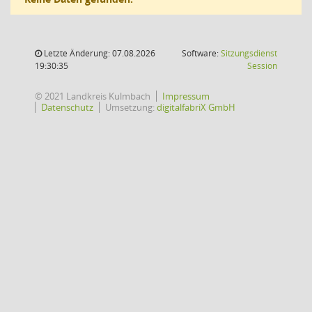
Letzte Änderung: 07.08.2026
Software:
Sitzungsdienst
(Wird in
19:30:35
Session
© 2021 Landkreis Kulmbach
Impressum
Datenschutz
Umsetzung:
digitalfabriX GmbH