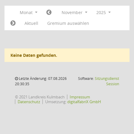
Monat
November
2025
Aktuell
Gremium auswählen
Keine Daten gefunden.
Letzte Änderung: 07.08.2026
Software:
Sitzungsdienst
(Wird in
20:30:35
Session
© 2021 Landkreis Kulmbach
Impressum
Datenschutz
Umsetzung:
digitalfabriX GmbH