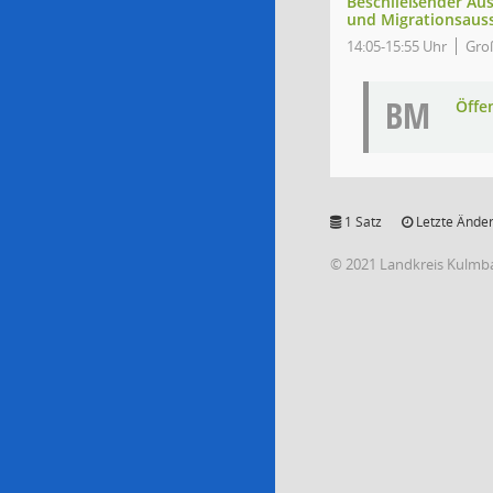
Beschließender Aus
und Migrationsaus
14:05-15:55 Uhr
Gro
BM
Öffe
1 Satz
Letzte Änder
© 2021 Landkreis Kulmb