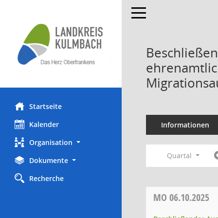
Toggle navigation
Beschließen
ehrenamtlic
Migrationsa
Startseite
Kalender
Informationen
Organisation
Quartal
Dokumente
Recherche
MO
06.10.2025