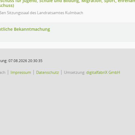
schuss für Jugend, Schule und Bildung, Migration, Sport, ehrenam
schuss)
ßen Sitzungssaal des Landratsamtes Kulmbach
ntliche Bekanntmachung
ung: 07.08.2026 20:30:35
ach
Impressum
Datenschutz
Umsetzung:
digitalfabriX GmbH