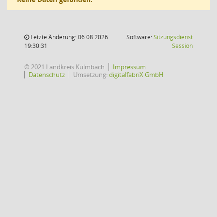
Letzte Änderung: 06.08.2026
Software:
Sitzungsdienst
(Wird in
19:30:31
Session
© 2021 Landkreis Kulmbach
Impressum
Datenschutz
Umsetzung:
digitalfabriX GmbH