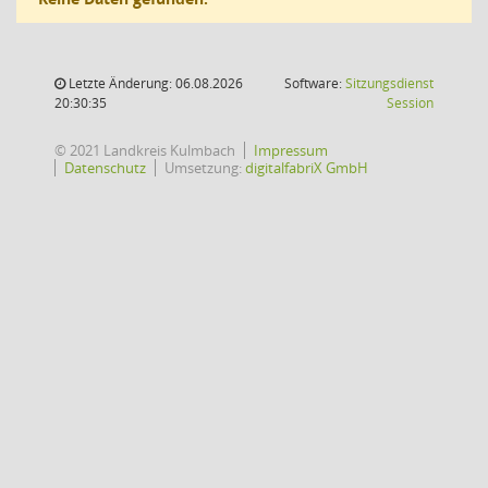
Letzte Änderung: 06.08.2026
Software:
Sitzungsdienst
(Wird in
20:30:35
Session
© 2021 Landkreis Kulmbach
Impressum
Datenschutz
Umsetzung:
digitalfabriX GmbH