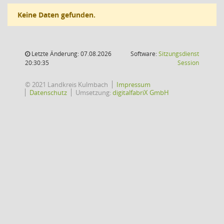
Keine Daten gefunden.
Letzte Änderung: 07.08.2026
Software:
Sitzungsdienst
(Wird in
20:30:35
Session
© 2021 Landkreis Kulmbach
Impressum
Datenschutz
Umsetzung:
digitalfabriX GmbH