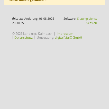
Letzte Änderung: 06.08.2026
Software:
Sitzungsdienst
(Wird in
20:30:35
Session
© 2021 Landkreis Kulmbach
Impressum
Datenschutz
Umsetzung:
digitalfabriX GmbH