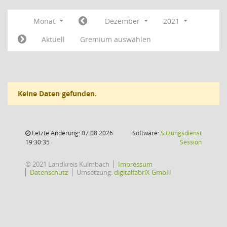
Monat
Dezember
2021
Aktuell
Gremium auswählen
Keine Daten gefunden.
Letzte Änderung: 07.08.2026
Software:
Sitzungsdienst
(Wird in
19:30:35
Session
© 2021 Landkreis Kulmbach
Impressum
Datenschutz
Umsetzung:
digitalfabriX GmbH