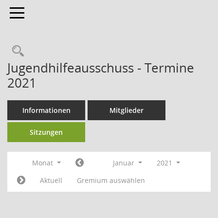
Toggle navigation
Jugendhilfeausschuss - Termine
2021
Informationen
Mitglieder
Sitzungen
Monat
Januar
2021
Aktuell
Gremium auswählen