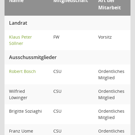
Name
Mitgliedschaft
Art der
Mitarbeit
Landrat
Klaus Peter
FW
Vorsitz
Söllner
Ausschussmitglieder
Robert Bosch
CSU
Ordentliches
Mitglied
Wilfried
CSU
Ordentliches
Löwinger
Mitglied
Brigitte Soziaghi
CSU
Ordentliches
Mitglied
Franz Uome
CSU
Ordentliches