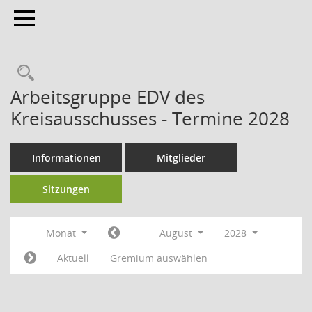
Toggle navigation
Arbeitsgruppe EDV des
Kreisausschusses - Termine 2028
Informationen
Mitglieder
Sitzungen
Monat
August
2028
Aktuell
Gremium auswählen