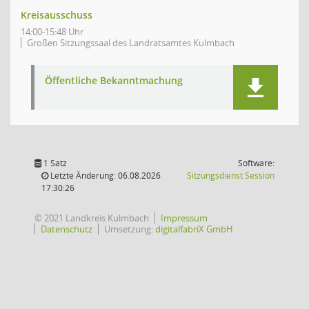
Kreisausschuss
14:00-15:48 Uhr
Großen Sitzungssaal des Landratsamtes Kulmbach
Öffentliche Bekanntmachung
1 Satz
Software:
(Wird in
Letzte Änderung: 06.08.2026
Sitzungsdienst
Session
17:30:26
© 2021 Landkreis Kulmbach
Impressum
Datenschutz
Umsetzung:
digitalfabriX GmbH