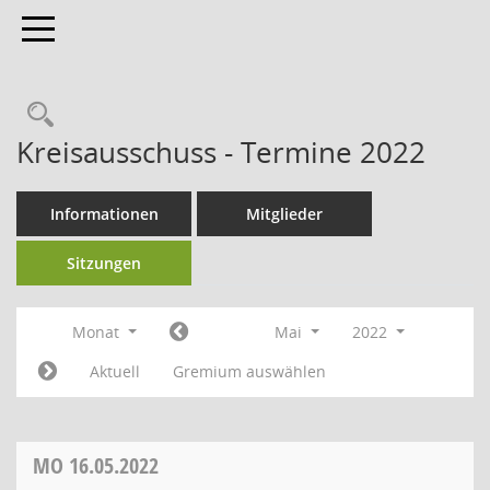
Toggle navigation
Kreisausschuss - Termine 2022
Informationen
Mitglieder
Sitzungen
Monat
Mai
2022
Aktuell
Gremium auswählen
MO
16.05.2022