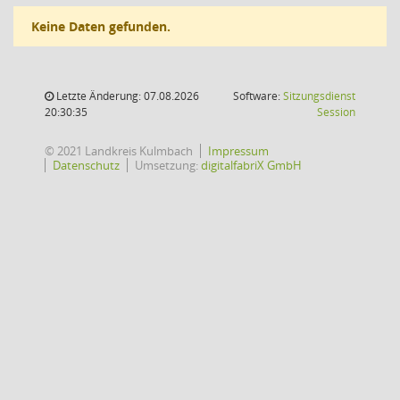
Keine Daten gefunden.
Letzte Änderung: 07.08.2026
Software:
Sitzungsdienst
(Wird in
20:30:35
Session
© 2021 Landkreis Kulmbach
Impressum
Datenschutz
Umsetzung:
digitalfabriX GmbH